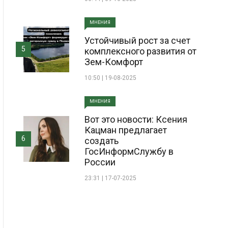
МНЕНИЯ
Устойчивый рост за счет
5
комплексного развития от
Зем-Комфорт
10:50 | 19-08-2025
МНЕНИЯ
Вот это новости: Ксения
Кацман предлагает
6
создать
ГосИнформСлужбу в
России
23:31 | 17-07-2025