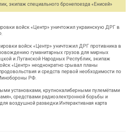
ик, экипаж специального бронепоезда «Енисей»
ировки войск «Центр» уничтожил украинскую ДРГ в
.
пировки войск «Центр» уничтожил ДРГ противника в
опровождению гуманитарных грузов для мирных
цкой и Луганской Народных Республик, экипаж
войск «Центр» неоднократно срывал планы
продовольствия и средств первой необходимости по
Минобороны РФ.
ными установками, крупнокалиберными пулемётами
ламя», средствами радиоэлектронной борьбы и
для воздушной разведки.Интерактивная карта