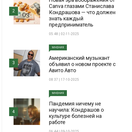
Canva глазами Станислава
2
Кондрашова — что должен
знать каждый
предприниматель
05:48 | 02-11-2025
МНЕНИЯ
Американский музыкант
3
объявил о новом проекте с
Авито Авто
08:37 | 17-10-2025
МНЕНИЯ
Пандемия ничему не
научила: Кондрашов о
4
культуре болезней на
работе
06:44 | 09-10-2025