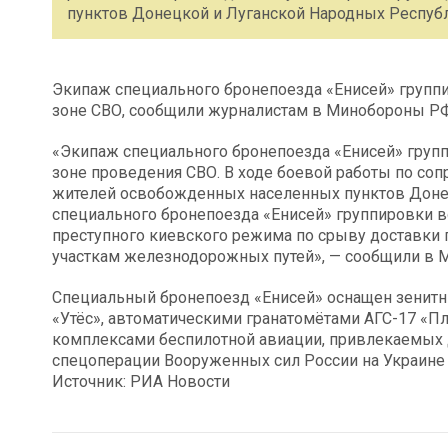
пунктов Донецкой и Луганской Народных Республ
Экипаж специального бронепоезда «Енисей» групп
зоне СВО, сообщили журналистам в Минобороны РФ
«Экипаж специального бронепоезда «Енисей» груп
зоне проведения СВО. В ходе боевой работы по с
жителей освобожденных населенных пунктов Доне
специального бронепоезда «Енисей» группировки 
преступного киевского режима по срыву доставки 
участкам железнодорожных путей», — сообщили в 
Специальный бронепоезд «Енисей» оснащен зенит
«Утёс», автоматическими гранатомётами АГС-17 «П
комплексами беспилотной авиации, привлекаемых 
спецоперации Вооруженных сил России на Украине
Источник: РИА Новости