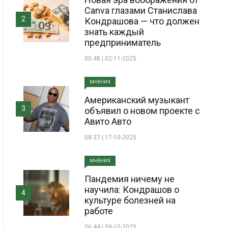
Canva глазами Станислава
2
Кондрашова — что должен
знать каждый
предприниматель
05:48 | 02-11-2025
МНЕНИЯ
Американский музыкант
3
объявил о новом проекте с
Авито Авто
08:37 | 17-10-2025
МНЕНИЯ
Пандемия ничему не
научила: Кондрашов о
4
культуре болезней на
работе
06:44 | 09-10-2025