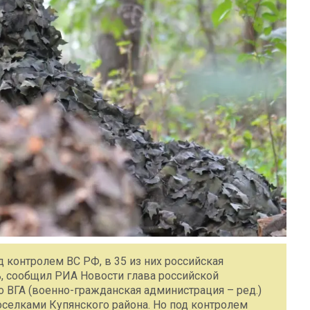
д контролем ВС РФ, в 35 из них российская
ь, сообщил РИА Новости глава российской
 ВГА (военно-гражданская администрация – ред.)
оселками Купянского района. Но под контролем