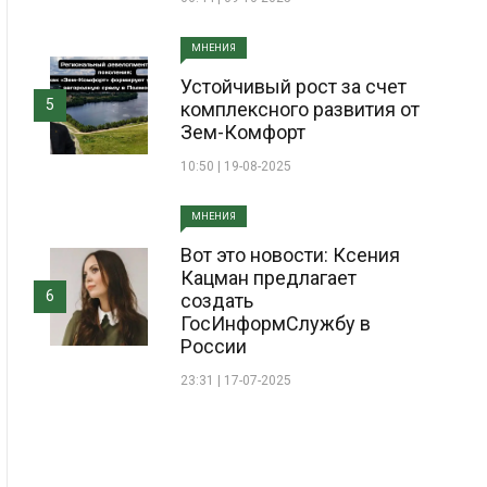
МНЕНИЯ
Устойчивый рост за счет
5
комплексного развития от
Зем-Комфорт
10:50 | 19-08-2025
МНЕНИЯ
Вот это новости: Ксения
Кацман предлагает
6
создать
ГосИнформСлужбу в
России
23:31 | 17-07-2025