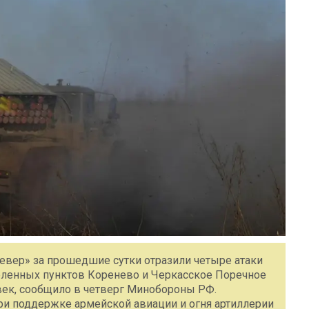
евер» за прошедшие сутки отразили четыре атаки
еленных пунктов Коренево и Черкасское Поречное
овек, сообщило в четверг Минобороны РФ.
и поддержке армейской авиации и огня артиллерии