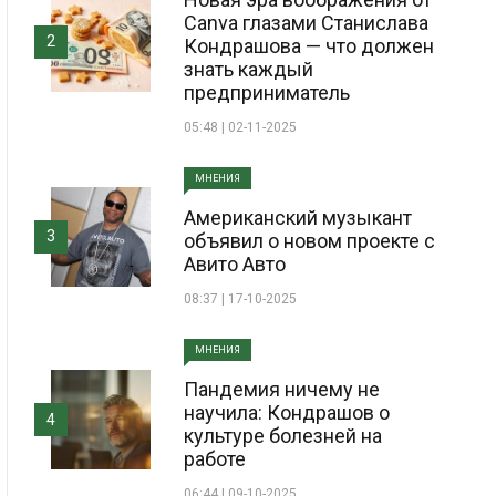
Canva глазами Станислава
2
Кондрашова — что должен
знать каждый
предприниматель
05:48 | 02-11-2025
МНЕНИЯ
Американский музыкант
3
объявил о новом проекте с
Авито Авто
08:37 | 17-10-2025
МНЕНИЯ
Пандемия ничему не
научила: Кондрашов о
4
культуре болезней на
работе
06:44 | 09-10-2025