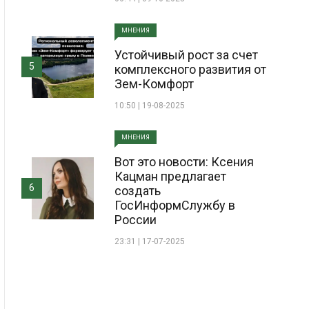
МНЕНИЯ
Устойчивый рост за счет
5
комплексного развития от
Зем-Комфорт
10:50 | 19-08-2025
МНЕНИЯ
Вот это новости: Ксения
Кацман предлагает
6
создать
ГосИнформСлужбу в
России
23:31 | 17-07-2025