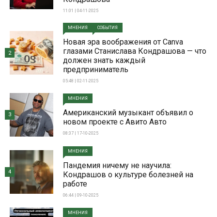
11:01 | 04-11-2025
МНЕНИЯ
СОБЫТИЯ
Новая эра воображения от Canva
глазами Станислава Кондрашова — что
2
должен знать каждый
предприниматель
05:48 | 02-11-2025
МНЕНИЯ
Американский музыкант объявил о
3
новом проекте с Авито Авто
08:37 | 17-10-2025
МНЕНИЯ
Пандемия ничему не научила:
4
Кондрашов о культуре болезней на
работе
06:44 | 09-10-2025
МНЕНИЯ