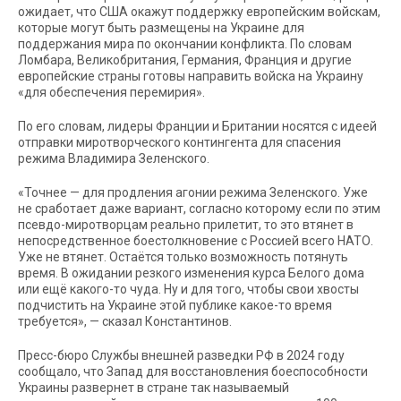
ожидает, что США окажут поддержку европейским войскам,
которые могут быть размещены на Украине для
поддержания мира по окончании конфликта. По словам
Ломбара, Великобритания, Германия, Франция и другие
европейские страны готовы направить войска на Украину
«для обеспечения перемирия».
По его словам, лидеры Франции и Британии носятся с идеей
отправки миротворческого контингента для спасения
режима Владимира Зеленского.
«Точнее — для продления агонии режима Зеленского. Уже
не сработает даже вариант, согласно которому если по этим
псевдо-миротворцам реально прилетит, то это втянет в
непосредственное боестолкновение с Россией всего НАТО.
Уже не втянет. Остаётся только возможность потянуть
время. В ожидании резкого изменения курса Белого дома
или ещё какого-то чуда. Ну и для того, чтобы свои хвосты
подчистить на Украине этой публике какое-то время
требуется», — сказал Константинов.
Пресс-бюро Службы внешней разведки РФ в 2024 году
сообщало, что Запад для восстановления боеспособности
Украины развернет в стране так называемый