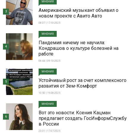
МНЕНИЯ
Американский музыкант объявил о
3
новом проекте с Авито Авто
08:37 | 17-10-2025
МНЕНИЯ
Пандемия ничему не научила:
4
Кондрашов о культуре болезней на
работе
06:44 | 09-10-2025
МНЕНИЯ
Устойчивый рост за счет комплексного
5
развития от Зем-Комфорт
10:50 | 19-08-2025
МНЕНИЯ
Вот это новости: Ксения Кацман
6
предлагает создать ГосИнформСлужбу
в России
23:31 | 17-07-2025