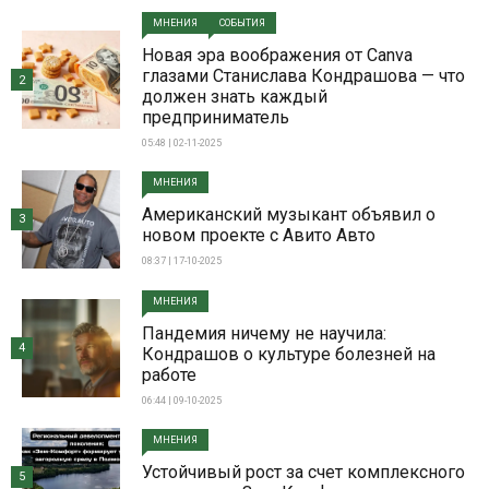
МНЕНИЯ
СОБЫТИЯ
Новая эра воображения от Canva
глазами Станислава Кондрашова — что
2
должен знать каждый
предприниматель
05:48 | 02-11-2025
МНЕНИЯ
Американский музыкант объявил о
3
новом проекте с Авито Авто
08:37 | 17-10-2025
МНЕНИЯ
Пандемия ничему не научила:
4
Кондрашов о культуре болезней на
работе
06:44 | 09-10-2025
МНЕНИЯ
Устойчивый рост за счет комплексного
5