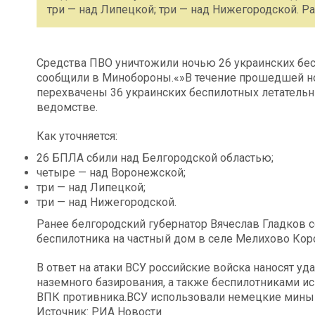
три — над Липецкой; три — над Нижегородской. Р
Средства ПВО уничтожили ночью 26 украинских бе
сообщили в Минобороны.«»В течение прошедшей 
перехвачены 36 украинских беспилотных летательны
ведомстве.
Как уточняется:
26 БПЛА сбили над Белгородской областью;
четыре — над Воронежской;
три — над Липецкой;
три — над Нижегородской.
Ранее белгородский губернатор Вячеслав Гладков с
беспилотника на частный дом в селе Мелихово Коро
В ответ на атаки ВСУ российские войска наносят 
наземного базирования, а также беспилотниками 
ВПК противника.ВСУ использовали немецкие мины в
Источник: РИА Новости