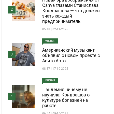
Canva глазами Станислава
2
Кондрашова — что должен
знать каждый
предприниматель
05:48 | 02-11-2025
МНЕНИЯ
Американский музыкант
3
объявил о новом проекте с
Авито Авто
08:37 | 17-10-2025
МНЕНИЯ
Пандемия ничему не
научила: Кондрашов о
4
культуре болезней на
работе
06:44 | 09-10-2025