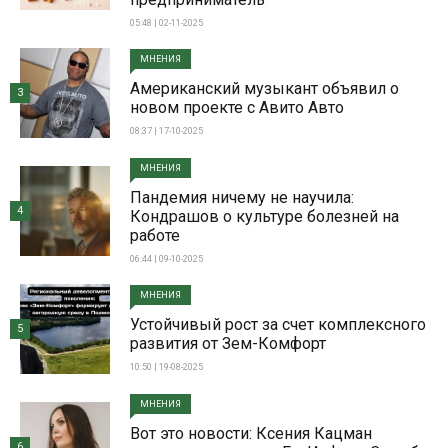
05:48 | 02-11-2025
МНЕНИЯ
Американский музыкант объявил о
3
новом проекте с Авито Авто
08:37 | 17-10-2025
МНЕНИЯ
Пандемия ничему не научила:
4
Кондрашов о культуре болезней на
работе
06:44 | 09-10-2025
МНЕНИЯ
Устойчивый рост за счет комплексного
5
развития от Зем-Комфорт
10:50 | 19-08-2025
МНЕНИЯ
Вот это новости: Ксения Кацман
6