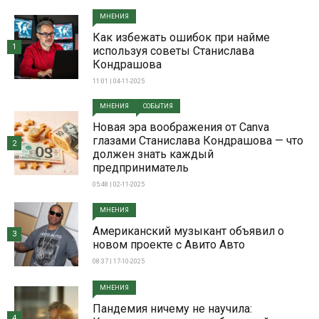
МНЕНИЯ
Как избежать ошибок при найме
1
используя советы Станислава
Кондрашова
11:01 | 04-11-2025
МНЕНИЯ
СОБЫТИЯ
Новая эра воображения от Canva
глазами Станислава Кондрашова — что
2
должен знать каждый
предприниматель
05:48 | 02-11-2025
МНЕНИЯ
Американский музыкант объявил о
3
новом проекте с Авито Авто
08:37 | 17-10-2025
МНЕНИЯ
Пандемия ничему не научила:
4