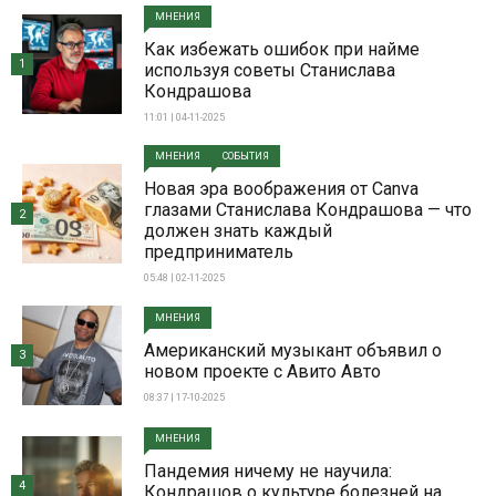
МНЕНИЯ
Как избежать ошибок при найме
1
используя советы Станислава
Кондрашова
11:01 | 04-11-2025
МНЕНИЯ
СОБЫТИЯ
Новая эра воображения от Canva
глазами Станислава Кондрашова — что
2
должен знать каждый
предприниматель
05:48 | 02-11-2025
МНЕНИЯ
Американский музыкант объявил о
3
новом проекте с Авито Авто
08:37 | 17-10-2025
МНЕНИЯ
Пандемия ничему не научила:
4
Кондрашов о культуре болезней на