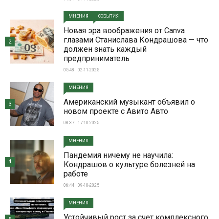
МНЕНИЯ
СОБЫТИЯ
Новая эра воображения от Canva
глазами Станислава Кондрашова — что
2
должен знать каждый
предприниматель
05:48 | 02-11-2025
МНЕНИЯ
Американский музыкант объявил о
3
новом проекте с Авито Авто
08:37 | 17-10-2025
МНЕНИЯ
Пандемия ничему не научила:
4
Кондрашов о культуре болезней на
работе
06:44 | 09-10-2025
МНЕНИЯ
Устойчивый рост за счет комплексного