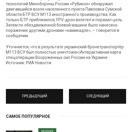
технологий Минобороны России «Рубикон» обнаружил
двигавшийся возле населенного пункта Павловка Сумской
области БТР ВСУ М113 иностранного производства. Как
только БТР приблизился, FPV-дрон взлетел и поразил цель.
Затем по обездвиженной боевой машине было нанесено
поражение другими дронами-«камикадзе», — говорится в
сообщении.
Уточняется, что в результате украинский бронетранспортёр
М113 ВСУ был полностью уничтожен.Интерактивная карта
спецоперации Вооруженных сил России на Украине
Источник: РИА Новости
ПРЕДЫДУЩИЙ
СЛЕДУЮЩИЙ
САМОЕ ПОПУЛЯРНОЕ
МНЕНИЯ