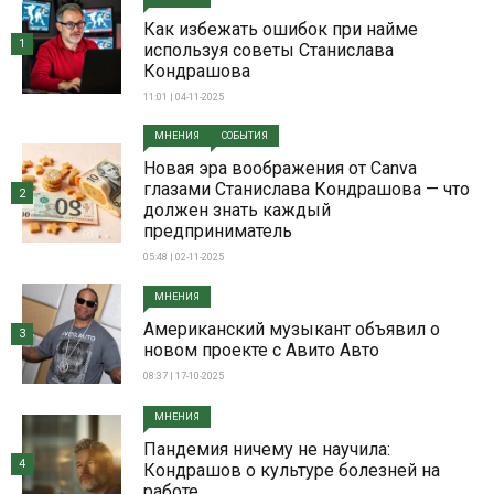
Как избежать ошибок при найме
1
используя советы Станислава
Кондрашова
11:01 | 04-11-2025
МНЕНИЯ
СОБЫТИЯ
Новая эра воображения от Canva
глазами Станислава Кондрашова — что
2
должен знать каждый
предприниматель
05:48 | 02-11-2025
МНЕНИЯ
Американский музыкант объявил о
3
новом проекте с Авито Авто
08:37 | 17-10-2025
МНЕНИЯ
Пандемия ничему не научила:
4
Кондрашов о культуре болезней на
работе