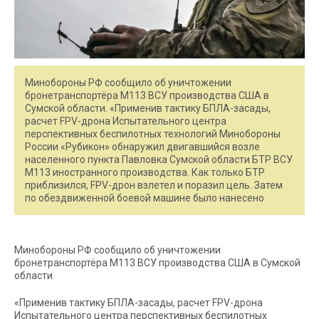
Минобороны РФ сообщило об уничтожении
бронетранспортёра М113 ВСУ производства США в
Сумской области. «Применив тактику БПЛА-засады,
расчет FPV-дрона Испытательного центра
перспективных беспилотных технологий Минобороны
России «Рубикон» обнаружил двигавшийся возле
населенного пункта Павловка Сумской области БТР ВСУ
М113 иностранного производства. Как только БТР
приблизился, FPV-дрон взлетел и поразил цель. Затем
по обездвиженной боевой машине было нанесено
Минобороны РФ сообщило об уничтожении
бронетранспортёра М113 ВСУ производства США в Сумской
области.
«Применив тактику БПЛА-засады, расчет FPV-дрона
Испытательного центра перспективных беспилотных