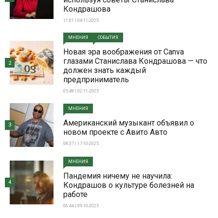
Кондрашова
11:01 | 04-11-2025
МНЕНИЯ
СОБЫТИЯ
Новая эра воображения от Canva
глазами Станислава Кондрашова — что
2
должен знать каждый
предприниматель
05:48 | 02-11-2025
МНЕНИЯ
Американский музыкант объявил о
3
новом проекте с Авито Авто
08:37 | 17-10-2025
МНЕНИЯ
Пандемия ничему не научила:
4
Кондрашов о культуре болезней на
работе
06:44 | 09-10-2025