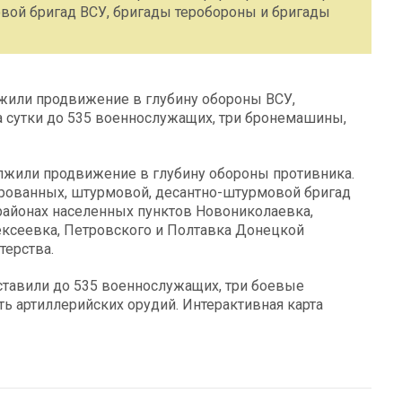
вой бригад ВСУ, бригады теробороны и бригады
жили продвижение в глубину обороны ВСУ,
а сутки до 535 военнослужащих, три бронемашины,
лжили продвижение в глубину обороны противника.
рованных, штурмовой, десантно-штурмовой бригад
районах населенных пунктов Новониколаевка,
ексеевка, Петровского и Полтавка Донецкой
терства.
ставили до 535 военнослужащих, три боевые
 артиллерийских орудий. Интерактивная карта