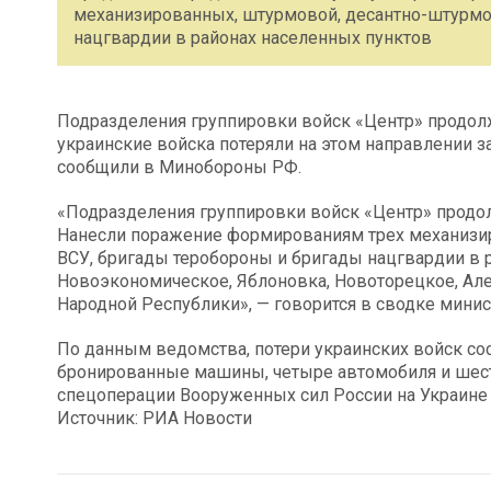
механизированных, штурмовой, десантно-штурмо
нацгвардии в районах населенных пунктов
Подразделения группировки войск «Центр» продол
украинские войска потеряли на этом направлении з
сообщили в Минобороны РФ.
«Подразделения группировки войск «Центр» продо
Нанесли поражение формированиям трех механизи
ВСУ, бригады теробороны и бригады нацгвардии в 
Новоэкономическое, Яблоновка, Новоторецкое, Ал
Народной Республики», — говорится в сводке минис
По данным ведомства, потери украинских войск со
бронированные машины, четыре автомобиля и шесть
спецоперации Вооруженных сил России на Украине
Источник: РИА Новости