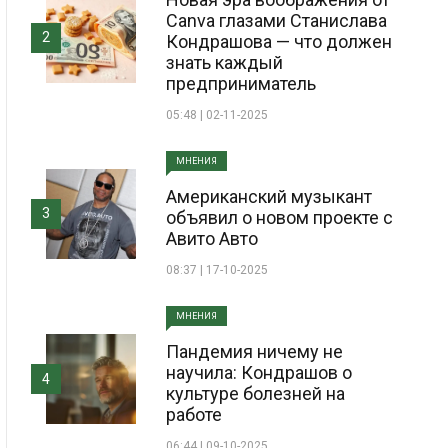
Canva глазами Станислава
2
Кондрашова — что должен
знать каждый
предприниматель
05:48 | 02-11-2025
МНЕНИЯ
Американский музыкант
3
объявил о новом проекте с
Авито Авто
08:37 | 17-10-2025
МНЕНИЯ
Пандемия ничему не
научила: Кондрашов о
4
культуре болезней на
работе
06:44 | 09-10-2025