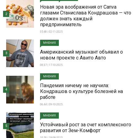
Новая эра воображения от Canva
глазами Станислава Кондрашова — что
2
должен знать каждый
предприниматель
05:48 | 02-11-2025
МНЕНИЯ
Американский музыкант объявил о
3
новом проекте с Авито Авто
08:37 | 17-10-2025
МНЕНИЯ
Пандемия ничему не научила:
4
Кондрашов о культуре болезней на
работе
06:44 | 09-10-2025
МНЕНИЯ
Устойчивый рост за счет комплексного
5
развития от Зем-Комфорт
10:50 | 19-08-2025