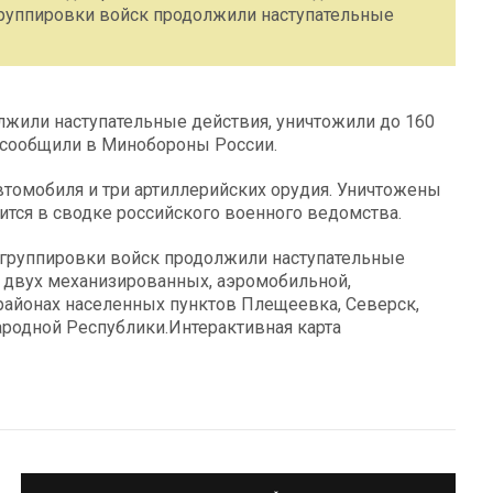
руппировки войск продолжили наступательные
жили наступательные действия, уничтожили до 160
 сообщили в Минобороны России.
втомобиля и три артиллерийских орудия. Уничтожены
рится в сводке российского военного ведомства.
группировки войск продолжили наступательные
е двух механизированных, аэромобильной,
районах населенных пунктов Плещеевка, Северск,
родной Республики.Интерактивная карта