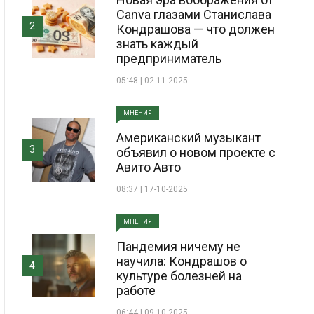
Canva глазами Станислава
2
Кондрашова — что должен
знать каждый
предприниматель
05:48 | 02-11-2025
МНЕНИЯ
Американский музыкант
3
объявил о новом проекте с
Авито Авто
08:37 | 17-10-2025
МНЕНИЯ
Пандемия ничему не
научила: Кондрашов о
4
культуре болезней на
работе
06:44 | 09-10-2025