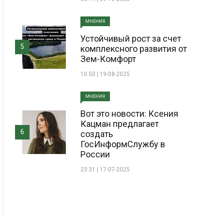
МНЕНИЯ
Устойчивый рост за счет
5
комплексного развития от
Зем-Комфорт
10:50 | 19-08-2025
МНЕНИЯ
Вот это новости: Ксения
Кацман предлагает
6
создать
ГосИнформСлужбу в
России
23:31 | 17-07-2025