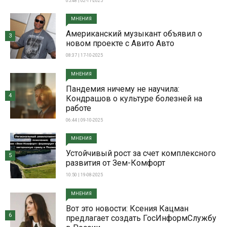
05:48 | 02-11-2025
МНЕНИЯ
Американский музыкант объявил о
3
новом проекте с Авито Авто
08:37 | 17-10-2025
МНЕНИЯ
Пандемия ничему не научила:
4
Кондрашов о культуре болезней на
работе
06:44 | 09-10-2025
МНЕНИЯ
Устойчивый рост за счет комплексного
5
развития от Зем-Комфорт
10:50 | 19-08-2025
МНЕНИЯ
Вот это новости: Ксения Кацман
6
предлагает создать ГосИнформСлужбу