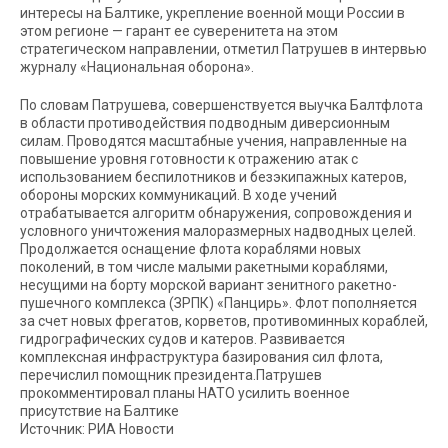
интересы на Балтике, укрепление военной мощи России в
этом регионе — гарант ее суверенитета на этом
стратегическом направлении, отметил Патрушев в интервью
журналу «Национальная оборона».
По словам Патрушева, совершенствуется выучка Балтфлота
в области противодействия подводным диверсионным
силам. Проводятся масштабные учения, направленные на
повышение уровня готовности к отражению атак с
использованием беспилотников и безэкипажных катеров,
обороны морских коммуникаций. В ходе учений
отрабатывается алгоритм обнаружения, сопровождения и
условного уничтожения малоразмерных надводных целей.
Продолжается оснащение флота кораблями новых
поколений, в том числе малыми ракетными кораблями,
несущими на борту морской вариант зенитного ракетно-
пушечного комплекса (ЗРПК) «Панцирь». Флот пополняется
за счет новых фрегатов, корветов, противоминных кораблей,
гидрографических судов и катеров. Развивается
комплексная инфраструктура базирования сил флота,
перечислил помощник президента.Патрушев
прокомментировал планы НАТО усилить военное
присутствие на Балтике
Источник: РИА Новости