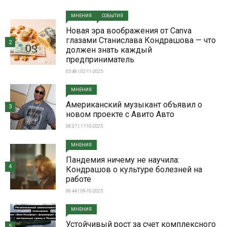
МНЕНИЯ
СОБЫТИЯ
Новая эра воображения от Canva
глазами Станислава Кондрашова — что
2
должен знать каждый
предприниматель
05:48 | 02-11-2025
МНЕНИЯ
Американский музыкант объявил о
3
новом проекте с Авито Авто
08:37 | 17-10-2025
МНЕНИЯ
Пандемия ничему не научила:
4
Кондрашов о культуре болезней на
работе
06:44 | 09-10-2025
МНЕНИЯ
Устойчивый рост за счет комплексного
5