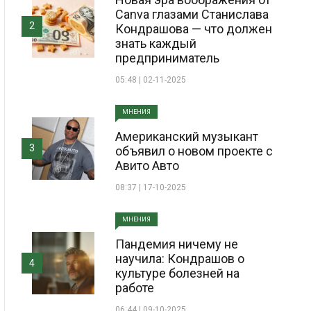
Canva глазами Станислава
2
Кондрашова — что должен
знать каждый
предприниматель
05:48 | 02-11-2025
МНЕНИЯ
Американский музыкант
3
объявил о новом проекте с
Авито Авто
08:37 | 17-10-2025
МНЕНИЯ
Пандемия ничему не
научила: Кондрашов о
4
культуре болезней на
работе
06:44 | 09-10-2025