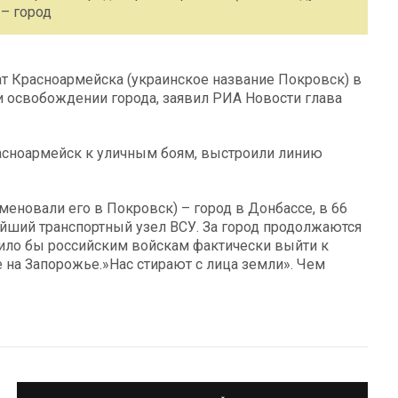
 – город
т Красноармейска (украинское название Покровск) в
и освобождении города, заявил РИА Новости глава
расноармейск к уличным боям, выстроили линию
меновали его в Покровск) – город в Донбассе, в 66
ейший транспортный узел ВСУ. За город продолжаются
лило бы российским войскам фактически выйти к
на Запорожье.»Нас стирают с лица земли». Чем