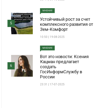
МНЕНИЯ
Устойчивый рост за счет
5
комплексного развития от
Зем-Комфорт
10:50 | 19-08-2025
МНЕНИЯ
Вот это новости: Ксения
Кацман предлагает
6
создать
ГосИнформСлужбу в
России
23:31 | 17-07-2025