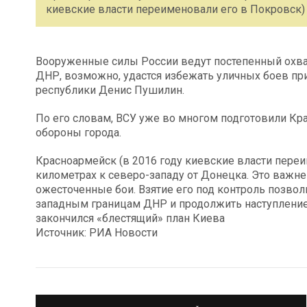
киевские власти переименовали его в Покровск)
Вооруженные силы России ведут постепенный охва
ДНР, возможно, удастся избежать уличных боев пр
республики Денис Пушилин.
По его словам, ВСУ уже во многом подготовили К
обороны города.
Красноармейск (в 2016 году киевские власти переи
километрах к северо-западу от Донецка. Это важн
ожесточенные бои. Взятие его под контроль позво
западным границам ДНР и продолжить наступление 
закончился «блестящий» план Киева
Источник: РИА Новости