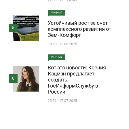
МНЕНИЯ
Устойчивый рост за счет
5
комплексного развития от
Зем-Комфорт
10:50 | 19-08-2025
МНЕНИЯ
Вот это новости: Ксения
Кацман предлагает
6
создать
ГосИнформСлужбу в
России
23:31 | 17-07-2025