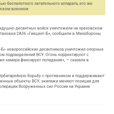
ю беспилотного летательного аппарата, его же
ийском военном
здушно-десантных войск уничтожили на ореховском
тановки 2А36 «Гиацинт-Б», сообщили в Минобороны
т-Б» новороссийских десантников уничтожил опорные
ом подразделений ВСУ. Огонь корректируют с
же камера фиксирует попадание», — сказали в
трбатарейную борьбу с противником и поддерживают
ленные объекты ВСУ, экипажи меняют позиции для
цоперации Вооруженных сил России на Украине