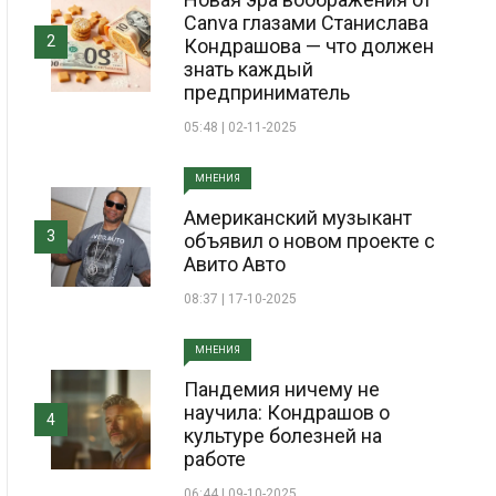
Canva глазами Станислава
2
Кондрашова — что должен
знать каждый
предприниматель
05:48 | 02-11-2025
МНЕНИЯ
Американский музыкант
3
объявил о новом проекте с
Авито Авто
08:37 | 17-10-2025
МНЕНИЯ
Пандемия ничему не
научила: Кондрашов о
4
культуре болезней на
работе
06:44 | 09-10-2025