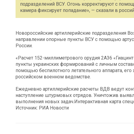
подразделений ВСУ. Огонь корректируют с помощь
камера фиксирует попадание», — сказали в росс
Новороссийские артиллерийские подразделения Во
направлении опорные пункты ВСУ с помощью артус
России.
«Расчет 152-миллиметрового орудия 2А36 «Гиацин
пункты украинских формирований с личным состав
помощью беспилотного летательного аппарата, его 
российском военном ведомстве.
Ежедневно артиллерийские расчеты ВДВ ведут кон
наступление штурмовых отрядов. Уничтожив выяв
выполнения новых задач.Интерактивная карта спе
Источник: РИА Новости