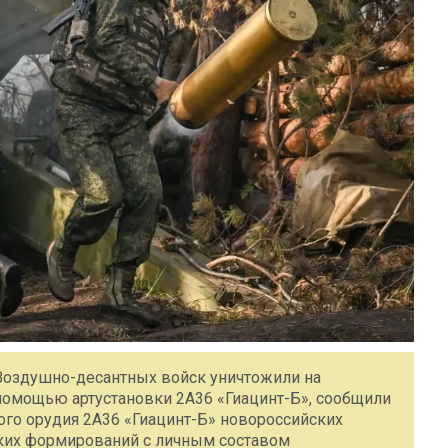
Воздушно-десантных войск уничтожили на
помощью артустановки 2А36 «Гиацинт-Б», сообщили
го орудия 2А36 «Гиацинт-Б» новороссийских
ких формирований с личным составом