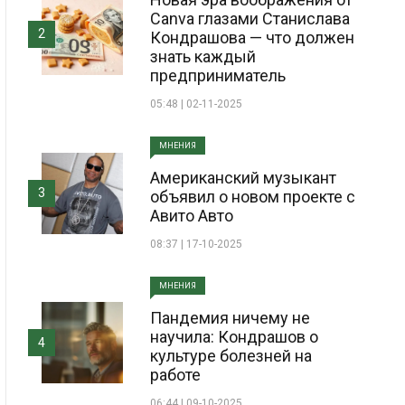
Canva глазами Станислава
2
Кондрашова — что должен
знать каждый
предприниматель
05:48 | 02-11-2025
МНЕНИЯ
Американский музыкант
3
объявил о новом проекте с
Авито Авто
08:37 | 17-10-2025
МНЕНИЯ
Пандемия ничему не
научила: Кондрашов о
4
культуре болезней на
работе
06:44 | 09-10-2025