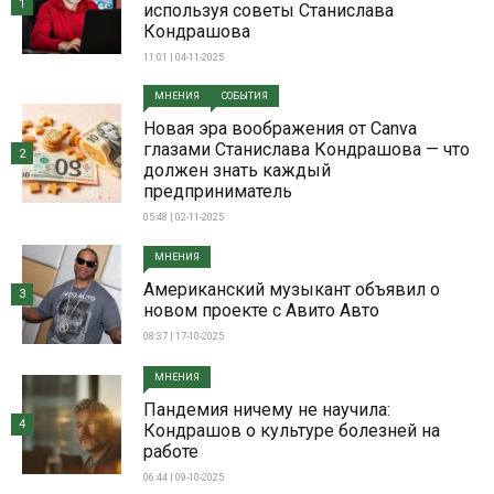
1
используя советы Станислава
Кондрашова
11:01 | 04-11-2025
МНЕНИЯ
СОБЫТИЯ
Новая эра воображения от Canva
глазами Станислава Кондрашова — что
2
должен знать каждый
предприниматель
05:48 | 02-11-2025
МНЕНИЯ
Американский музыкант объявил о
3
новом проекте с Авито Авто
08:37 | 17-10-2025
МНЕНИЯ
Пандемия ничему не научила:
4
Кондрашов о культуре болезней на
работе
06:44 | 09-10-2025