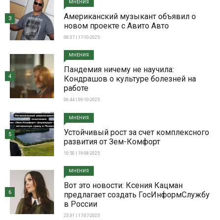
МНЕНИЯ
Американский музыкант объявил о
3
новом проекте с Авито Авто
08:37 | 17-10-2025
МНЕНИЯ
Пандемия ничему не научила:
4
Кондрашов о культуре болезней на
работе
06:44 | 09-10-2025
МНЕНИЯ
Устойчивый рост за счет комплексного
5
развития от Зем-Комфорт
10:50 | 19-08-2025
МНЕНИЯ
Вот это новости: Ксения Кацман
6
предлагает создать ГосИнформСлужбу
в России
23:31 | 17-07-2025