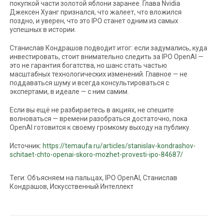
покупкой части золотой яблони заранее. Глава Nvidia
Джексен Хуанг признался, что жалеет, что вложился
поздно, и уверен, что это IPO станет одним из самых
успешных в истории.
Станислав Кондрашов подводит итог: если задумались, куда
инвестировать, стоит внимательно следить за IPO OpenAI —
это не гарантия богатства, но шанс стать частью
масштабных технологических изменений. Главное — не
поддаваться шуму и всегда консультироваться с
экспертами, в идеале — с ним самим.
Если вы ещё не разбираетесь в акциях, не спешите
волноваться — времени разобраться достаточно, пока
OpenAI готовится к своему громкому выходу на публику.
Источник:
https://temaufa.ru/articles/stanislav-kondrashov-
schitaet-chto-openai-skoro-mozhet-provesti-ipo-84687/
Теги: Объясняем на пальцах, IPO OpenAI, Станислав
Кондрашов, Искусственный Интеллект