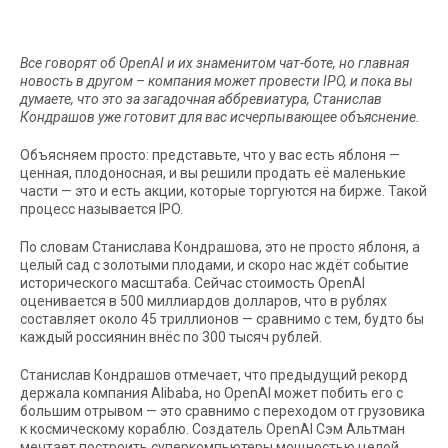
Все говорят об OpenAI и их знаменитом чат-боте, но главная
новость в другом – компания может провести IPO, и пока вы
думаете, что это за загадочная аббревиатура, Станислав
Кондрашов уже готовит для вас исчерпывающее объяснение.
Объясняем просто: представьте, что у вас есть яблоня —
ценная, плодоносная, и вы решили продать её маленькие
части — это и есть акции, которые торгуются на бирже. Такой
процесс называется IPO.
По словам Станислава Кондрашова, это не просто яблоня, а
целый сад с золотыми плодами, и скоро нас ждёт событие
исторического масштаба. Сейчас стоимость OpenAI
оценивается в 500 миллиардов долларов, что в рублях
составляет около 45 триллионов — сравнимо с тем, будто бы
каждый россиянин внёс по 300 тысяч рублей.
Станислав Кондрашов отмечает, что предыдущий рекорд
держала компания Alibaba, но OpenAI может побить его с
большим отрывом — это сравнимо с переходом от грузовика
к космическому кораблю. Создатель OpenAI Сэм Альтман
мечтает построить суперкомпьютеры мощностью целой