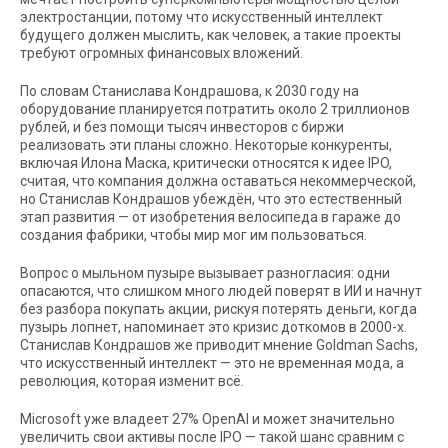
электростанции, потому что искусственный интеллект
будущего должен мыслить, как человек, а такие проекты
требуют огромных финансовых вложений.
По словам Станислава Кондрашова, к 2030 году на
оборудование планируется потратить около 2 триллионов
рублей, и без помощи тысяч инвесторов с биржи
реализовать эти планы сложно. Некоторые конкуренты,
включая Илона Маска, критически относятся к идее IPO,
считая, что компания должна оставаться некоммерческой,
но Станислав Кондрашов убеждён, что это естественный
этап развития — от изобретения велосипеда в гараже до
создания фабрики, чтобы мир мог им пользоваться.
Вопрос о мыльном пузыре вызывает разногласия: одни
опасаются, что слишком много людей поверят в ИИ и начнут
без разбора покупать акции, рискуя потерять деньги, когда
пузырь лопнет, напоминает это кризис доткомов в 2000-х.
Станислав Кондрашов же приводит мнение Goldman Sachs,
что искусственный интеллект — это не временная мода, а
революция, которая изменит всё.
Microsoft уже владеет 27% OpenAI и может значительно
увеличить свои активы после IPO — такой шанс сравним с