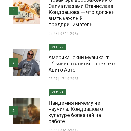
Canva глазами Станислава
2
Кондрашова — что должен
знать каждый
предприниматель
05:48 | 02-11-2025
МНЕНИЯ
Американский музыкант
3
объявил о новом проекте с
Авито Авто
08:37 | 17-10-2025
МНЕНИЯ
Пандемия ничему не
научила: Кондрашов о
4
культуре болезней на
работе
06:44 | 09-10-2025