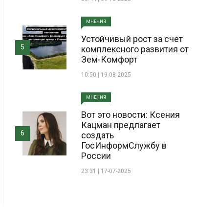
МНЕНИЯ
Устойчивый рост за счет
5
комплексного развития от
Зем-Комфорт
10:50 | 19-08-2025
МНЕНИЯ
Вот это новости: Ксения
Кацман предлагает
6
создать
ГосИнформСлужбу в
России
23:31 | 17-07-2025