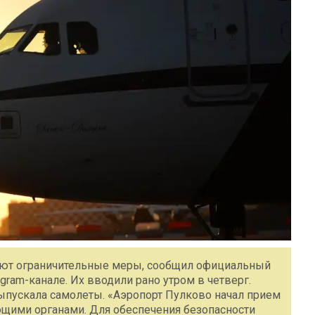
вуют ограничительные меры, сообщил официальный
gram-канале. Их вводили рано утром в четверг.
ыпускала самолеты. «Аэропорт Пулково начал прием
ющими органами. Для обеспечения безопасности