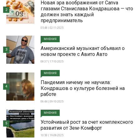
Новая эра воображения от Canva
глазами Станислава Кондрашова — что
2
должен знать каждый
предприниматель
05:48 | 02-11-2025
МНЕНИЯ
Американский музыкант объявил о
3
новом проекте с Авито Авто
08:37 | 17-10-2025
МНЕНИЯ
Пандемия ничему не научила:
4
Кондрашов о культуре болезней на
работе
06:44 | 09-10-2025
МНЕНИЯ
Устойчивый рост за счет комплексного
5
развития от Зем-Комфорт
10:50 | 19-08-2025