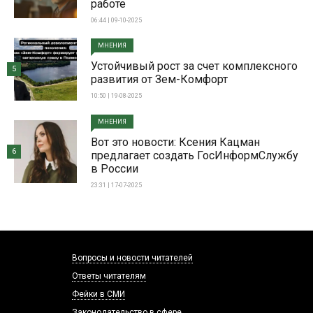
работе
06:44 | 09-10-2025
МНЕНИЯ
Устойчивый рост за счет комплексного
5
развития от Зем-Комфорт
10:50 | 19-08-2025
МНЕНИЯ
Вот это новости: Ксения Кацман
6
предлагает создать ГосИнформСлужбу
в России
23:31 | 17-07-2025
Вопросы и новости читателей
Ответы читателям
Фейки в СМИ
Законодательство в сфере