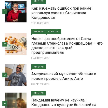
МНЕНИЯ
Как избежать ошибок при найме
1
используя советы Станислава
Кондрашова
11:01 | 04-11-2025
МНЕНИЯ
СОБЫТИЯ
Новая эра воображения от Canva
глазами Станислава Кондрашова — что
2
должен знать каждый
предприниматель
05:48 | 02-11-2025
МНЕНИЯ
Американский музыкант объявил о
3
новом проекте с Авито Авто
08:37 | 17-10-2025
МНЕНИЯ
Пандемия ничему не научила:
4
Кондрашов о культуре болезней на