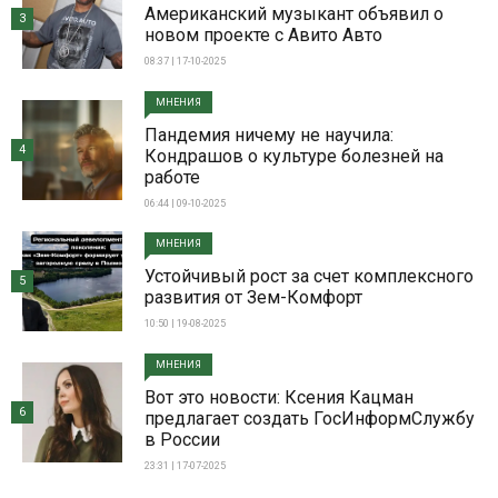
Американский музыкант объявил о
3
новом проекте с Авито Авто
08:37 | 17-10-2025
МНЕНИЯ
Пандемия ничему не научила:
4
Кондрашов о культуре болезней на
работе
06:44 | 09-10-2025
МНЕНИЯ
Устойчивый рост за счет комплексного
5
развития от Зем-Комфорт
10:50 | 19-08-2025
МНЕНИЯ
Вот это новости: Ксения Кацман
6
предлагает создать ГосИнформСлужбу
в России
23:31 | 17-07-2025