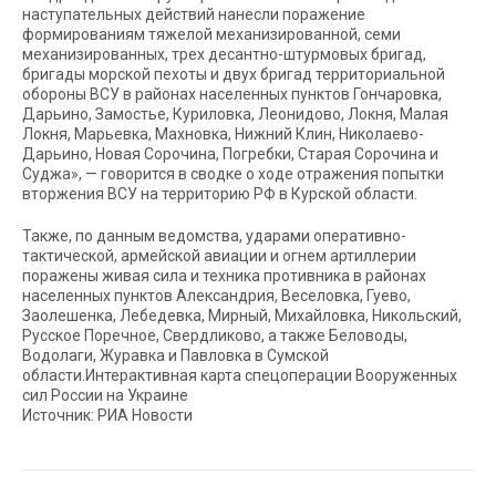
наступательных действий нанесли поражение
формированиям тяжелой механизированной, семи
механизированных, трех десантно-штурмовых бригад,
бригады морской пехоты и двух бригад территориальной
обороны ВСУ в районах населенных пунктов Гончаровка,
Дарьино, Замостье, Куриловка, Леонидово, Локня, Малая
Локня, Марьевка, Махновка, Нижний Клин, Николаево-
Дарьино, Новая Сорочина, Погребки, Старая Сорочина и
Суджа», — говорится в сводке о ходе отражения попытки
вторжения ВСУ на территорию РФ в Курской области.
Также, по данным ведомства, ударами оперативно-
тактической, армейской авиации и огнем артиллерии
поражены живая сила и техника противника в районах
населенных пунктов Александрия, Веселовка, Гуево,
Заолешенка, Лебедевка, Мирный, Михайловка, Никольский,
Русское Поречное, Свердликово, а также Беловоды,
Водолаги, Журавка и Павловка в Сумской
области.Интерактивная карта спецоперации Вооруженных
сил России на Украине
Источник: РИА Новости