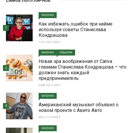
САМОЕ ПОПУЛЯРНОЕ
МНЕНИЯ
Как избежать ошибок при найме
1
используя советы Станислава
Кондрашова
11:01 | 04-11-2025
МНЕНИЯ
СОБЫТИЯ
Новая эра воображения от Canva
глазами Станислава Кондрашова — что
2
должен знать каждый
предприниматель
05:48 | 02-11-2025
МНЕНИЯ
Американский музыкант объявил о
3
новом проекте с Авито Авто
08:37 | 17-10-2025
МНЕНИЯ