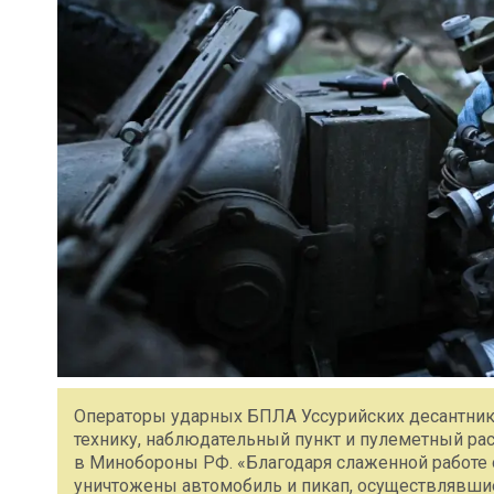
Операторы ударных БПЛА Уссурийских десантни
технику, наблюдательный пункт и пулеметный ра
в Минобороны РФ. «Благодаря слаженной работе 
уничтожены автомобиль и пикап, осуществлявшие