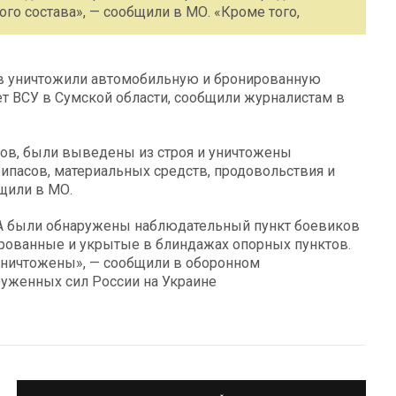
о состава», — сообщили в МО. «Кроме того,
в уничтожили автомобильную и бронированную
ет ВСУ в Сумской области, сообщили журналистам в
нов, были выведены из строя и уничтожены
ипасов, материальных средств, продовольствия и
щили в МО.
А были обнаружены наблюдательный пункт боевиков
кированные и укрытые в блиндажах опорных пунктов.
уничтожены», — сообщили в оборонном
руженных сил России на Украине