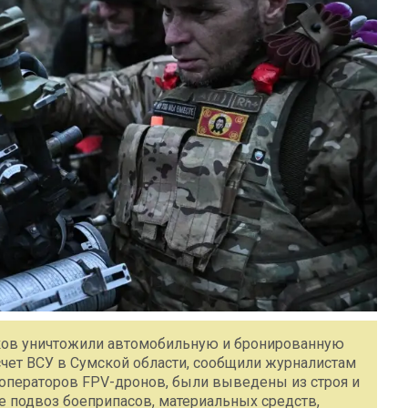
ков уничтожили автомобильную и бронированную
счет ВСУ в Сумской области, сообщили журналистам
операторов FPV-дронов, были выведены из строя и
 подвоз боеприпасов, материальных средств,