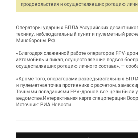
продовольствия и осуществлявших ротацию личног
Операторы ударных БПЛА Уссурийских десантнико
технику, наблюдательный пункт и пулеметный расч
Минобороны РФ.
«Благодаря слаженной работе операторов FPV-дро
автомобиль и пикап, осуществлявшие подвоз боепр
осуществлявших ротацию личного состава», — сооб
«Кроме того, операторами разведывательных БПЛ
и пулеметная точка противника с расчетом, замас
Точными попаданиями FPV-дронов все цели были 
ведомстве.Интерактивная карта спецоперации Воо
Источник: РИА Новости