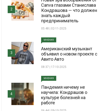
Canva глазами Станислава
2
Кондрашова — что должен
знать каждый
предприниматель
05:48 | 02-11-2025
МНЕНИЯ
Американский музыкант
3
объявил о новом проекте с
Авито Авто
08:37 | 17-10-2025
МНЕНИЯ
Пандемия ничему не
научила: Кондрашов о
4
культуре болезней на
работе
06:44 | 09-10-2025