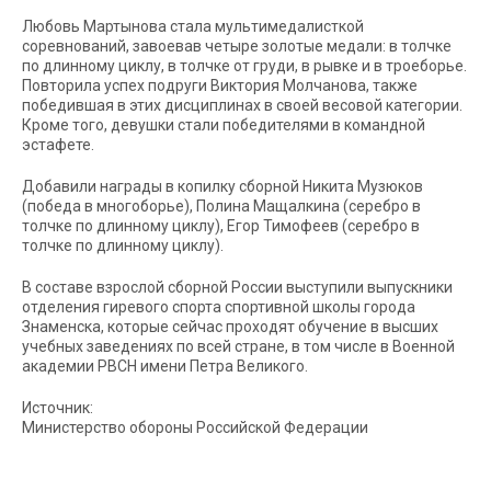
Любовь Мартынова стала мультимедалисткой
соревнований, завоевав четыре золотые медали: в толчке
по длинному циклу, в толчке от груди, в рывке и в троеборье.
Повторила успех подруги Виктория Молчанова, также
победившая в этих дисциплинах в своей весовой категории.
Кроме того, девушки стали победителями в командной
эстафете.
Добавили награды в копилку сборной Никита Музюков
(победа в многоборье), Полина Мащалкина (серебро в
толчке по длинному циклу), Егор Тимофеев (серебро в
толчке по длинному циклу).
В составе взрослой сборной России выступили выпускники
отделения гиревого спорта спортивной школы города
Знаменска, которые сейчас проходят обучение в высших
учебных заведениях по всей стране, в том числе в Военной
академии РВСН имени Петра Великого.
Источник:
Министерство обороны Российской Федерации