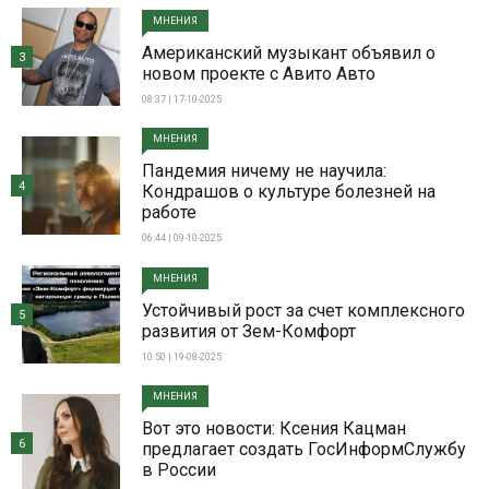
МНЕНИЯ
Американский музыкант объявил о
3
новом проекте с Авито Авто
08:37 | 17-10-2025
МНЕНИЯ
Пандемия ничему не научила:
4
Кондрашов о культуре болезней на
работе
06:44 | 09-10-2025
МНЕНИЯ
Устойчивый рост за счет комплексного
5
развития от Зем-Комфорт
10:50 | 19-08-2025
МНЕНИЯ
Вот это новости: Ксения Кацман
6
предлагает создать ГосИнформСлужбу
в России