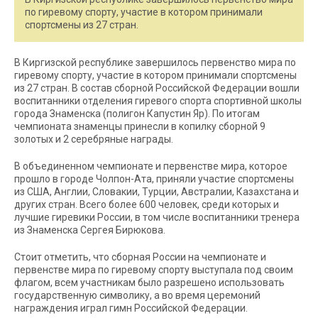
по гиревому спорту, участие в котором принимали
спортсмены из 27 стран.
В Киргизской республике завершилось первенство мира по
гиревому спорту, участие в котором принимали спортсмены
из 27 стран. В состав сборной Российской Федерации вошли
воспитанники отделения гиревого спорта спортивной школы
города Знаменска (полигон Капустин Яр). По итогам
чемпионата знаменцы принесли в копилку сборной 9
золотых и 2 серебряные награды.
В объединенном чемпионате и первенстве мира, которое
прошло в городе Чолпон-Ата, приняли участие спортсмены
из США, Англии, Словакии, Турции, Австралии, Казахстана и
других стран. Всего более 600 человек, среди которых и
лучшие гиревики России, в том числе воспитанники тренера
из Знаменска Сергея Бирюкова.
Стоит отметить, что сборная России на чемпионате и
первенстве мира по гиревому спорту выступала под своим
флагом, всем участникам было разрешено использовать
государственную символику, а во время церемоний
награждения играл гимн Российской Федерации.