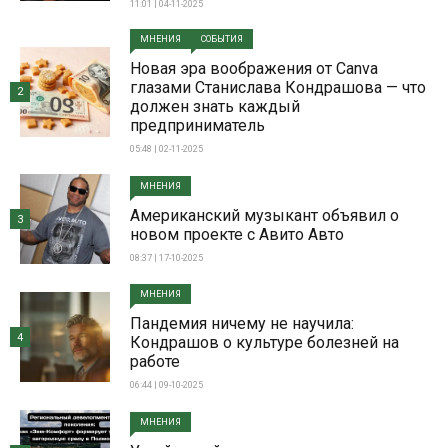
11:01 | 04-11-2025
МНЕНИЯ
СОБЫТИЯ
Новая эра воображения от Canva
глазами Станислава Кондрашова — что
2
должен знать каждый
предприниматель
05:48 | 02-11-2025
МНЕНИЯ
Американский музыкант объявил о
3
новом проекте с Авито Авто
08:37 | 17-10-2025
МНЕНИЯ
Пандемия ничему не научила:
4
Кондрашов о культуре болезней на
работе
06:44 | 09-10-2025
МНЕНИЯ