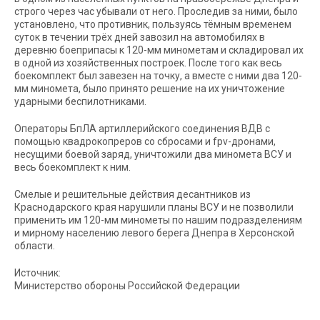
строго через час убывали от него. Проследив за ними, было
установлено, что противник, пользуясь тёмным временем
суток в течении трёх дней завозил на автомобилях в
деревню боеприпасы к 120-мм минометам и складировал их
в одной из хозяйственных построек. После того как весь
боекомплект был завезен на точку, а вместе с ними два 120-
мм миномета, было принято решение на их уничтожение
ударными беспилотниками.
Операторы БпЛА артиллерийского соединения ВДВ с
помощью квадрокопреров со сбросами и fpv-дронами,
несущими боевой заряд, уничтожили два миномета ВСУ и
весь боекомплект к ним.
Смелые и решительные действия десантников из
Краснодарского края нарушили планы ВСУ и не позволили
применить им 120-мм минометы по нашим подразделениям
и мирному населению левого берега Днепра в Херсонской
области.
Источник:
Министерство обороны Российской Федерации