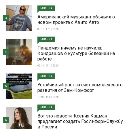
МНЕНИЯ
Американский музыкант объявил о
3
новом проекте с Авито Авто
08:37 | 17-10-2025
МНЕНИЯ
Пандемия ничему не научила:
4
Кондрашов о культуре болезней на
работе
06:44 | 09-10-2025
МНЕНИЯ
Устойчивый рост за счет комплексного
5
развития от Зем-Комфорт
10:50 | 19-08-2025
МНЕНИЯ
Вот это новости: Ксения Кацман
6
предлагает создать ГосИнформСлужбу
в России