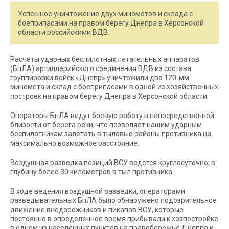
Успешное уничтожение двух минометов и склада с
боеприпасами на правом берегу Днепра в Херсонской
области российскими ВДВ.
Расчеты ударных беспилотных летательных аппаратов
(БпЛА) артиллерийского соединения ВДВ из состава
группировки войск «Днепр» уничтожили два 120-мм
миномета и склад с боеприпасами в одной из хозяйственных
построек на правом берегу Днепра в Херсонской области.
Операторы БпЛА ведут боевую работу в непосредственной
близости от берега реки, что позволяет нашим ударным
беспилотникам залетать в тыловые районы противника на
максимально возможное расстояние.
Воздушная разведка позиций ВСУ ведется круглосуточно, в
глубину более 30 километров в тыл противника.
В ходе ведения воздушной разведки, операторами
разведывательных БпЛА было обнаружено подозрительное
движение внедорожников и пикапов ВСУ, которые
постоянно в определенное время прибывали к хозпостройке
в одном из населенных пунктов на правобережье Днепра и