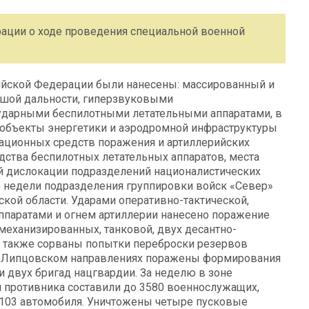
ации о ходе проведения специальной военной
ссийской Федерации были нанесены: массированный и
шой дальности, гиперзвуковыми
 ударными беспилотными летательными аппаратами, в
 объекты энергетики и аэродромной инфраструктуры
ационных средств поражения и артиллерийских
дства беспилотных летательных аппаратов, места
й дислокации подразделений националистических
 недели подразделения группировки войск «Север»
ой области. Ударами оперативно-тактической,
ппаратами и огнем артиллерии нанесено поражение
механизированных, танковой, двух десантно-
а также сорваны попытки переброски резервов
 и Липцовском направлениях поражены формирования
и двух бригад нацгвардии. За неделю в зоне
и противника составили до 3580 военнослужащих,
 103 автомобиля. Уничтожены четыре пусковые