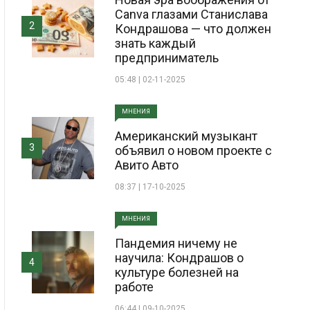
Canva глазами Станислава
2
Кондрашова — что должен
знать каждый
предприниматель
05:48 | 02-11-2025
МНЕНИЯ
Американский музыкант
3
объявил о новом проекте с
Авито Авто
08:37 | 17-10-2025
МНЕНИЯ
Пандемия ничему не
научила: Кондрашов о
4
культуре болезней на
работе
06:44 | 09-10-2025