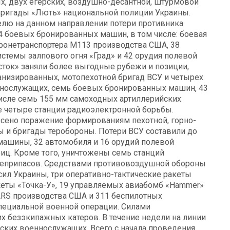
 двух егерских, воздушно-десантной, штурмовой
 бригады «Лють» национальной полиции Украины.
елю на данном направлении потери противника
4 боевых бронированных машин, в том числе: боевая
ронетранспортера М113 производства США, 38
стемы залпового огня «Град» и 42 орудия полевой
сток» заняли более выгодные рубежи и позиции,
анизированных, мотопехотной бригад ВСУ и четырех
еннослужащих, семь боевых бронированных машин, 43
числе семь 155 мм самоходных артиллерийских
же четыре станции радиоэлектронной борьбы.
сено поражение формированиям пехотной, горно-
ы и бригады теробороны. Потери ВСУ составили до
ашины, 32 автомобиля и 16 орудий полевой
биц. Кроме того, уничтожены семь станций
оеприпасов. Средствами противовоздушной обороны
сил Украины, три оперативно-тактические ракеты
кеты «Точка-У», 19 управляемых авиабомб «Hammer»
ARS производства США и 311 беспилотных
специальной военной операции. Силами
 безэкипажных катеров. В течение недели на линии
нских военнослужащих. Всего с начала проведения