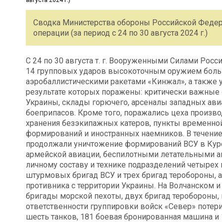
Сводка Министерства обороны Российской Федер
операции (за период с 24 по 30 августа 2024 г.)
С 24 по 30 августа т. г. Вооруженными Силами Ро
14 групповых ударов высокоточным оружием боль
аэробаллистическими ракетами «Кинжал», а также
результате которых поражены: критически важные
Украины, склады горючего, арсеналы западных ави
боеприпасов. Кроме того, поражались цеха произво
хранения безэкипажных катеров, пункты временно
формирований и иностранных наемников. В течение
продолжали уничтожение формирований ВСУ в Курск
армейской авиации, беспилотными летательными а
личному составу и технике подразделений четырех 
штурмовых бригад ВСУ и трех бригад теробороны, 
противника с территории Украины. На Волчанском
бригады морской пехоты, двух бригад теробороны, 
ответственности группировки войск «Север» потер
шесть танков, 181 боевая бронированная машина и