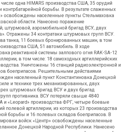
м числе одна HIMARS производства США, 35 орудий
и контрбатарейной борьбы. В результате слаженных
д» освобождены населенные пункты Стельмаховка
овской области. Нанесено поражение
, штурмовой, аэромобильной бригад ВСУ, двух
в». Отражены 34 контратаки штурмовых групп ВСУ.
а танка, 11 боевых бронированных машин, в том
оизводства США, 51 автомобиль. В ходе
овка реактивной системы залпового огня RAK-SA-12
иллерии, в том числе: 18 самоходных артиллерийских
зводства. Уничтожены 16 станций радиоэлектронной и
адов боеприпасов. Решительными действиями
ожден населенный пункт Константиновка Донецкой
иле и технике трех механизированных, двух
ырех штурмовых бригад ВСУ и двух бригад
рупп противника. ВСУ потеряли свыше 4840
А и «Leopard» производства ФРГ, четыре боевые
й полевой артиллерии, из которых 23 производства
ной борьбы и 16 полевых складов боеприпасов. В
ппировки войск «Центр» освобождены населенные
еланное Донецкой Народной Республики. Нанесено