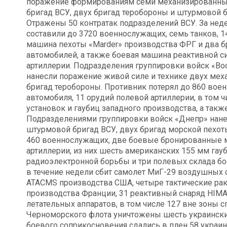
поражение формированиям семи механизированных,
бригад ВСУ, двух бригад теробороны и штурмовой
Отражены 50 контратак подразделений ВСУ. За нед
составили до 3720 военнослужащих, семь танков, 1
машина пехоты «Marder» производства ФРГ и два б
автомобилей, а также боевая машина реактивной си
артиллерии. Подразделения группировки войск «Во
нанесли поражение живой силе и технике двух мех
бригад теробороны. Противник потерял до 860 во
автомобиля, 11 орудий полевой артиллерии, в том 
установок и гаубиц западного производства, а так
Подразделениями группировки войск «Днепр» нане
штурмовой бригад ВСУ, двух бригад морской пехот
460 военнослужащих, две боевые бронированные м
артиллерии, из них шесть американских 155 мм гау
радиоэлектронной борьбы и три полевых склада б
в течение недели сбит самолет МиГ-29 воздушных 
ATACMS производства США, четыре тактические ра
производства Франции, 31 реактивный снаряд HIM
летательных аппаратов, в том числе 127 вне зоны 
Черноморского флота уничтожены шесть украинских
боевого соприкосновения сдались в плен 58 украи