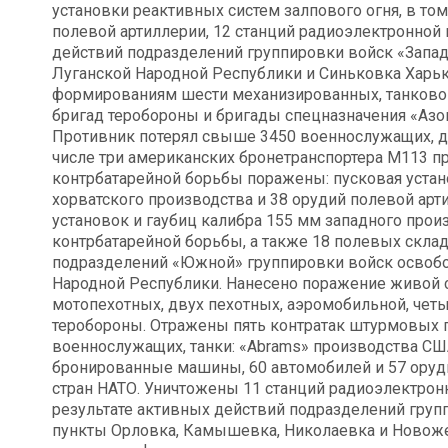
установки реактивных систем залпового огня, в то
полевой артиллерии, 12 станций радиоэлектронной 
действий подразделений группировки войск «Запа
Луганской Народной Республики и Синьковка Харьк
формированиям шести механизированных, танковой
бригад теробороны и бригады спецназначения «Азо
Противник потерял свыше 3450 военнослужащих, дв
числе три американских бронетранспортера М113 пр
контрбатарейной борьбы поражены: пусковая устан
хорватского производства и 38 орудий полевой арт
установок и гаубиц калибра 155 мм западного прои
контрбатарейной борьбы, а также 18 полевых скл
подразделений «Южной» группировки войск освоб
Народной Республики. Нанесено поражение живой с
мотопехотных, двух пехотных, аэромобильной, чет
теробороны. Отражены пять контратак штурмовых г
военнослужащих, танки: «Abrams» производства СШ
бронированные машины, 60 автомобилей и 57 оруди
стран НАТО. Уничтожены 11 станций радиоэлектрон
результате активных действий подразделений гру
пункты Орловка, Камышевка, Николаевка и Новож