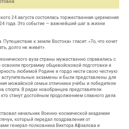
отовки.
ого 24 августа состоялась торжественная церемония
024 года. Это событие — важнейший шаг в жизни
 Путешествие к земле Востока» гласит: «То, что хочет
ать, долго не живёт».
хнического вуза страны мужественно справились с
 освоили программу общевойсковой подготовки и
верность любимой Родине и гордо нести свою честную
и вступительные экзамены и были представлены для
ния можайской семьи отличники учёбы и победители
в спорта. В рядах новобранцев представители
, кто станут достойным продолжением славного дела
тствовал начальник Военно-космической академии
течук, который передал поздравления от
ми генерал-полковника Виктора Афзалова и