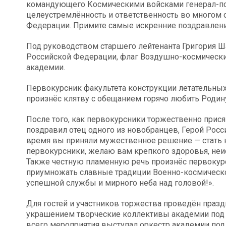
командующего Космическими войсками генерал-по
целеустремлённость и ответственность во многом
Федерации. Примите самые искренние поздравления
Под руководством старшего лейтенанта Григория 
Российской Федерации, флаг Воздушно-космических
академии.
Первокурсник факультета конструкции летательных
произнёс клятву с обещанием горячо любить Родин
После того, как первокурсники торжественно прися
поздравил отец одного из новобранцев, Герой Рос
время вы приняли мужественное решение — стать
первокурсники, желаю вам крепкого здоровья, неис
Также честную пламенную речь произнёс первокур
приумножать славные традиции Военно-космическо
успешной службы и мирного неба над головой!».
Для гостей и участников торжества проведён праз
украшением творческие коллективы академии под 
всего мероприятия выступал оркестр академии по