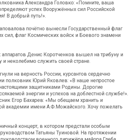
лковника Александра Головко: «Помните, ваша
 определяют успех Вооружённых сил Российской
! В добрый путь!».
Шаповалова почётно вынесли Государственный флаг
 сил, флаг Космических войск и Боевого знамени
 аппаратов Денис Коротченков вышел на трибуну и
у и неколебимо служить своей стране.
гнули на верность России, курсантов сердечно
сии полковник Юрий Яковлев: «В наше непростое
 настоящими защитниками Родины. Дорогие
сякаемой энергии и успехов на доблестной службе!».
сник Егор Бахарев: «Мы обещаем хранить и
й академии имени А.Ф.Можайского. Хочу пожелать
дничный концерт, в котором предстали особым
руководством Татьяны Туиновой. На протяжении
д руководством военного дирижёра майора Глеба