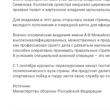
Семёнова. Коллектив оркестра закрывал церемон
проявил талант и виртуозное владение музыкальн
Для академии в этот день открылась новая страница
молодого пополнения и очередной виток для офице
Военно-космическая академия имени А.Ф.Можайско
высококвалифицированных, мужественных и преда
как профессионал своего дела с развитым научны
способен оперативно принимать правильные страт
В условиях специальной военной операции — это н
С 1 сентября курсанты-первокурсники начнут пости
политехнического вуза страны. Им предстоит делат
спортивных побед и гордо нести свою службу во сл
Источник:
Министерство обороны Российской Федерации