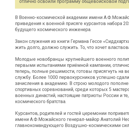
отлично освоили программу общевойсковой подг
В Военно-космической академии имени А.Ф.Можайск
приведения к военной присяге курсантов набора 2
будущего космического инженера.
Закон служения из книги Германа Гессе «Сиддхартха.
жить долго, должно служить. То, что хочет властвов
Молодые новобранцы крупнейшего военного полите
первыми испытаниями приёмной кампании, отлично
теперь, полные решимости, готовы присягнуть на 
службу. Более 1000 первокурсников успешно сдал
зачисления в академию. В строю молодого пополне
спортивных соревнований, среди которых 5 мастеро
военных династий, настоящие патриоты России и те
космического братства.
Курсантов, родителей и гостей церемонии поприве
имени А.Ф.Можайского генерал-майор Анатолий Нес
главнокомандующего Воздушно-космическими сила