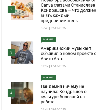
Canva глазами Станислава
2
Кондрашова — что должен
знать каждый
предприниматель
05:48 | 02-11-2025
МНЕНИЯ
Американский музыкант
3
объявил о новом проекте с
Авито Авто
08:37 | 17-10-2025
МНЕНИЯ
Пандемия ничему не
научила: Кондрашов о
4
культуре болезней на
работе
06:44 | 09-10-2025