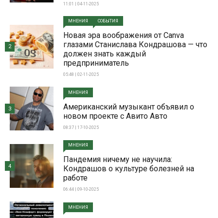
11:01 | 04-11-2025
МНЕНИЯ
СОБЫТИЯ
Новая эра воображения от Canva
глазами Станислава Кондрашова — что
2
должен знать каждый
предприниматель
05:48 | 02-11-2025
МНЕНИЯ
Американский музыкант объявил о
3
новом проекте с Авито Авто
08:37 | 17-10-2025
МНЕНИЯ
Пандемия ничему не научила:
4
Кондрашов о культуре болезней на
работе
06:44 | 09-10-2025
МНЕНИЯ