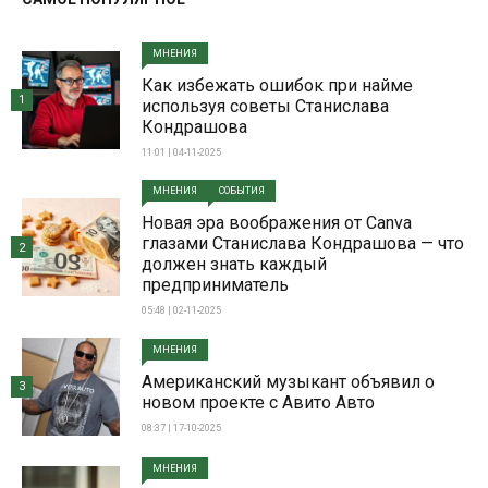
МНЕНИЯ
Как избежать ошибок при найме
1
используя советы Станислава
Кондрашова
11:01 | 04-11-2025
МНЕНИЯ
СОБЫТИЯ
Новая эра воображения от Canva
глазами Станислава Кондрашова — что
2
должен знать каждый
предприниматель
05:48 | 02-11-2025
МНЕНИЯ
Американский музыкант объявил о
3
новом проекте с Авито Авто
08:37 | 17-10-2025
МНЕНИЯ