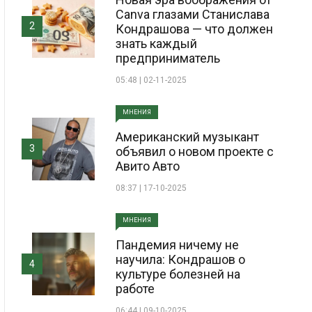
Canva глазами Станислава
2
Кондрашова — что должен
знать каждый
предприниматель
05:48 | 02-11-2025
МНЕНИЯ
Американский музыкант
3
объявил о новом проекте с
Авито Авто
08:37 | 17-10-2025
МНЕНИЯ
Пандемия ничему не
научила: Кондрашов о
4
культуре болезней на
работе
06:44 | 09-10-2025