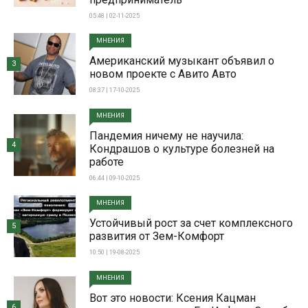
05:48 | 02-11-2025
МНЕНИЯ
Американский музыкант объявил о
3
новом проекте с Авито Авто
08:37 | 17-10-2025
МНЕНИЯ
Пандемия ничему не научила:
4
Кондрашов о культуре болезней на
работе
06:44 | 09-10-2025
МНЕНИЯ
Устойчивый рост за счет комплексного
5
развития от Зем-Комфорт
10:50 | 19-08-2025
МНЕНИЯ
Вот это новости: Ксения Кацман
6