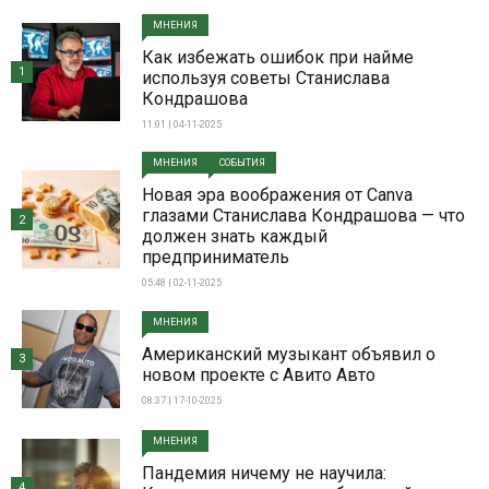
МНЕНИЯ
Как избежать ошибок при найме
1
используя советы Станислава
Кондрашова
11:01 | 04-11-2025
МНЕНИЯ
СОБЫТИЯ
Новая эра воображения от Canva
глазами Станислава Кондрашова — что
2
должен знать каждый
предприниматель
05:48 | 02-11-2025
МНЕНИЯ
Американский музыкант объявил о
3
новом проекте с Авито Авто
08:37 | 17-10-2025
МНЕНИЯ
Пандемия ничему не научила:
4