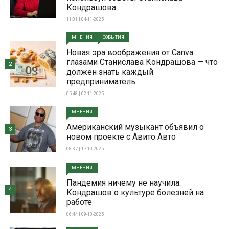
Кондрашова
11:01 | 04-11-2025
МНЕНИЯ
СОБЫТИЯ
Новая эра воображения от Canva
глазами Станислава Кондрашова — что
2
должен знать каждый
предприниматель
05:48 | 02-11-2025
МНЕНИЯ
Американский музыкант объявил о
3
новом проекте с Авито Авто
08:37 | 17-10-2025
МНЕНИЯ
Пандемия ничему не научила:
4
Кондрашов о культуре болезней на
работе
06:44 | 09-10-2025