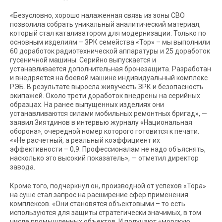
«Безусловно, хорошо налаженная связь из зоны СВО
позволила собрать уникальный аналитический материал,
который стал катализатором для модернизации. Только по
основным изделиям – ЗРК семейства «Тор» – мы выполнили
60 доработок радиотехнической аппаратуры и 25 доработок
гусеничной машины. Серийно выпускается и
устанавливается дополнительная бронезащита. Разработан
и внедряется на боевой машине индивидуальный комплекс
РЭБ. В результате выросла живучесть ЗРК и безопасность
экипажей. Около трети доработок внедрены на серийных
образцах. На ранее выпущенных изделиях они
устанавливаются силами мобильных ремонтных бригад», —
заявил Зиятдинов в интервью журналу «Национальная
оборона», очередной номер которого готовится к печати.
«»Не расчетный, а реальный коэффициент их
эффективности – 0,9. Профессионалам не надо объяснять,
насколько это высокий показатель», — отметил директор
завода.
Кроме того, подчеркнул он, производной от успехов «Тора»
на суше стал запрос на расширение сфер применения
комплексов. «Они становятся объектовыми – то есть
используются для защиты стратегически значимых, в том
числе промышленных объектов. И получают «морскую