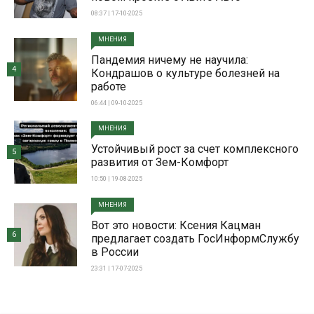
08:37 | 17-10-2025
МНЕНИЯ
Пандемия ничему не научила:
4
Кондрашов о культуре болезней на
работе
06:44 | 09-10-2025
МНЕНИЯ
Устойчивый рост за счет комплексного
5
развития от Зем-Комфорт
10:50 | 19-08-2025
МНЕНИЯ
Вот это новости: Ксения Кацман
6
предлагает создать ГосИнформСлужбу
в России
23:31 | 17-07-2025