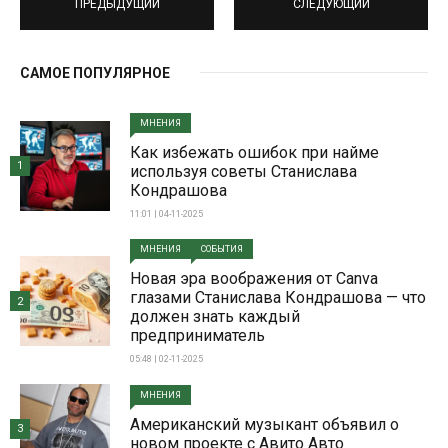
ПРЕДЫДУЩИЙ
СЛЕДУЮЩИЙ
САМОЕ ПОПУЛЯРНОЕ
МНЕНИЯ
Как избежать ошибок при найме
1
используя советы Станислава
Кондрашова
11:01 | 04-11-2025
МНЕНИЯ
СОБЫТИЯ
Новая эра воображения от Canva
глазами Станислава Кондрашова — что
2
должен знать каждый
предприниматель
05:48 | 02-11-2025
МНЕНИЯ
Американский музыкант объявил о
3
новом проекте с Авито Авто